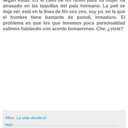
llegan estas. En el caso de
Un novio para mi mujer
ha
arrasado en las taquillas del país hermano. La peli se
deja ver, está en la linea de
No sos vos, soy yo
, en la que
el hombre tiene bastante de panoli, inmaduro. El
problema es que los que tenemos poca personalidad
salimos hablando con acento bonaerense.
Che, ¿viste?
Alfon. La vida desde el
lago............................................................................................